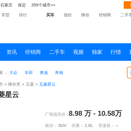
石家庄
保定
399个城市>>
车型
排行
买车
报价
降价
经销商
二手
资讯
经销商
二手车
视频
独家
行情
索 ：
大众
丰田
奥迪
奔驰
市
>
降价库
>
五菱
>
五菱星云
菱星云
8.98
万 -
10.58
万
厂商指导价 :
级别：
SUV
排量：
2.0L
变速箱：
--