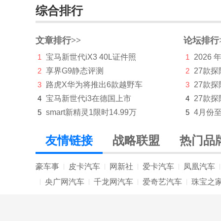
综合排行
五菱荣光新卡翼开启
五菱荣光小卡翼开启
文章排行>>
论坛排行
1
宝马新世代iX3 40L证件照
1
2026
五菱电卡
2
享界G9静态评测
2
27款
五十铃
3
路虎X华为将推出6款越野车
3
27款
X
4
宝马新世代i3在德国上市
4
27款探
5
smart新精灵1限时14.99万
5
4月份
现代
小米汽车
友情链接
战略联盟
热门品
小鹏汽车
豪车事
皮卡汽车
网新社
爱卡汽车
凤凰汽车
|
|
|
|
|
星际
央广网汽车
千龙网汽车
爱奇艺汽车
珠宝之
|
|
|
|
星途
雪佛兰