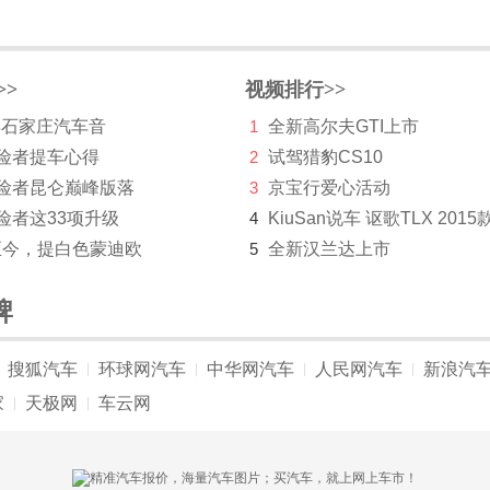
>>
视频排行>>
 年石家庄汽车音
1
全新高尔夫GTI上市
探险者提车心得
2
试驾猎豹CS10
探险者昆仑巅峰版落
3
京宝行爱心活动
险者这33项升级
4
KiuSan说车 讴歌TLX 2015
至今，提白色蒙迪欧
5
全新汉兰达上市
牌
搜狐汽车
环球网汽车
中华网汽车
人民网汽车
新浪汽
|
|
|
|
家
天极网
车云网
|
|