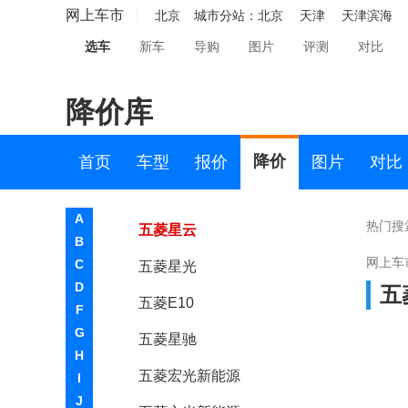
五菱NanoEV
网上车市
北京
城市分站：
北京
天津
天津滨海
选车
新车
导购
图片
评测
对比
五菱佳辰
五菱Air ev晴空
降价库
五菱缤果
五菱龙卡
降价
首页
车型
报价
图片
对比
五菱荣光小卡EV
A
热门搜
五菱星云
B
网上车
C
五菱星光
D
五
五菱E10
F
G
五菱星驰
H
五菱宏光新能源
I
J