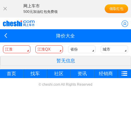
网上车市
领取红包
500元加油红包免费领
降价大全
江淮
江淮QX
省份
城市
暂无信息
首页
找车
社区
资讯
经销商
© cheshi.com All Rights Reserved