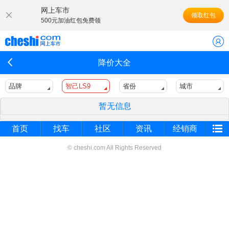
网上车市
领取红包
500元加油红包免费领
降价大全
品牌
智己LS9
省份
城市
暂无信息
首页
找车
社区
资讯
经销商
© cheshi.com All Rights Reserved