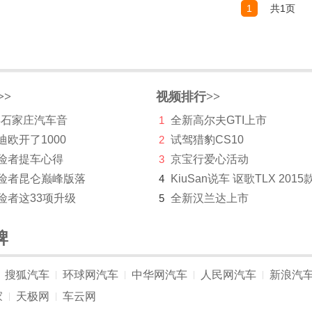
1
共1页
>>
视频排行>>
 年石家庄汽车音
1
全新高尔夫GTI上市
迪欧开了1000
2
试驾猎豹CS10
探险者提车心得
3
京宝行爱心活动
探险者昆仑巅峰版落
4
KiuSan说车 讴歌TLX 2015
险者这33项升级
5
全新汉兰达上市
牌
搜狐汽车
环球网汽车
中华网汽车
人民网汽车
新浪汽
|
|
|
|
家
天极网
车云网
|
|