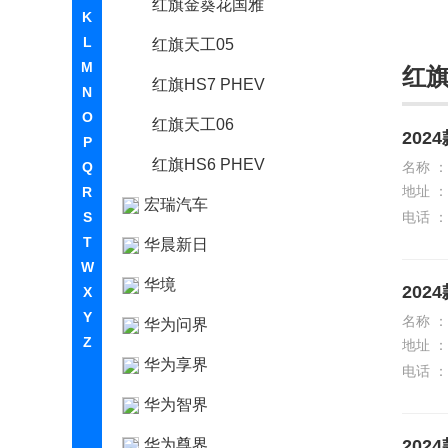
红旗金葵花国雅
K
L
红旗天工05
M
红
红旗HS7 PHEV
N
O
红旗天工06
2024
P
红旗HS6 PHEV
Q
名称 ：
地址 ：
R
宏瑞汽车
S
电话 ：
T
华晨新日
W
华境
2024
X
Y
名称 ：
华为问界
Z
地址 ：
华为享界
电话 ：
华为智界
华为尊界
2024