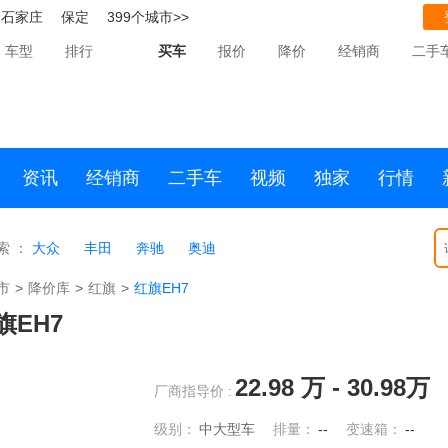
石家庄
保定
399个城市>>
车型
排行
买车
报价
降价
经销商
二手
资讯
经销商
二手车
视频
独家
行情
索 ：
大众
丰田
奔驰
奥迪
市
>
降价库
>
红旗
>
红旗EH7
旗EH7
22.98
万 -
30.98
万
厂商指导价 :
级别：
中大型车
排量：
--
变速箱：
--