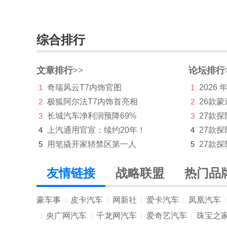
捷尼赛思
捷途
综合排行
极氪
文章排行>>
论坛排行
吉利
1
奇瑞风云T7内饰官图
1
2026
吉利几何
2
极狐阿尔法T7内饰首亮相
2
26款蒙
3
长城汽车净利润预降69%
吉利银河
3
27款
4
上汽通用官宣：续约20年！
4
27款
金杯
5
用笔撬开家轿禁区第一人
5
27款探
极石
友情链接
战略联盟
热门品
K
凯迪拉克
豪车事
皮卡汽车
网新社
爱卡汽车
凤凰汽车
|
|
|
|
|
央广网汽车
千龙网汽车
爱奇艺汽车
珠宝之
|
|
|
|
开瑞