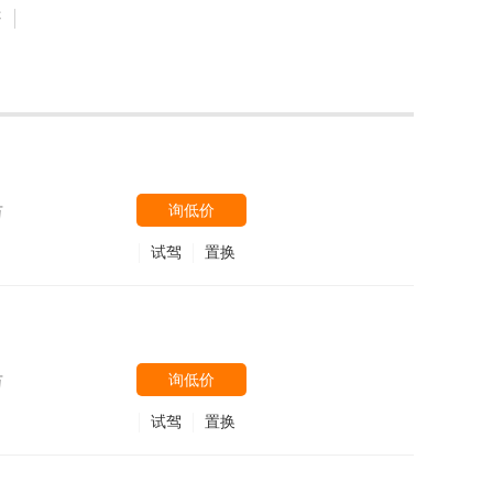
评
询低价
万
试驾
置换
询低价
万
试驾
置换