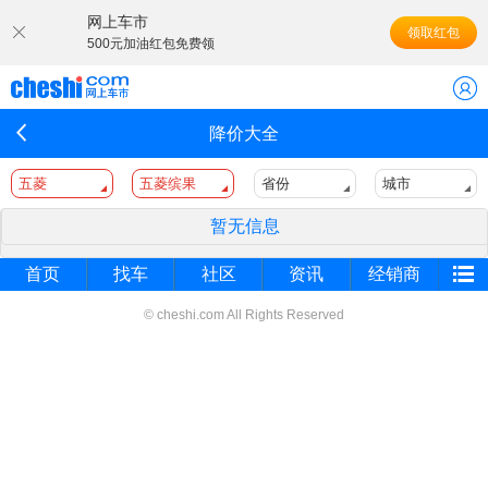
网上车市
领取红包
500元加油红包免费领
降价大全
五菱
五菱缤果
省份
城市
暂无信息
首页
找车
社区
资讯
经销商
© cheshi.com All Rights Reserved