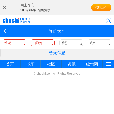
网上车市
领取红包
500元加油红包免费领
降价大全
长城
山海炮
省份
城市
暂无信息
首页
找车
社区
资讯
经销商
© cheshi.com All Rights Reserved