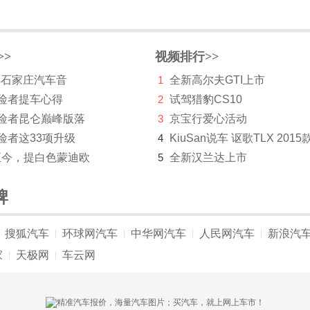
>>
视频排行>>
 年石家庄汽车音
1
全新高尔夫GTI上市
探险者提车心得
2
试驾猎豹CS10
探险者昆仑巅峰版落
3
京宝行爱心活动
险者这33项升级
4
KiuSan说车 讴歌TLX 2015
至今，提白色蒙迪欧
5
全新汉兰达上市
牌
搜狐汽车
环球网汽车
中华网汽车
人民网汽车
新浪汽
|
|
|
|
家
天极网
车云网
|
|