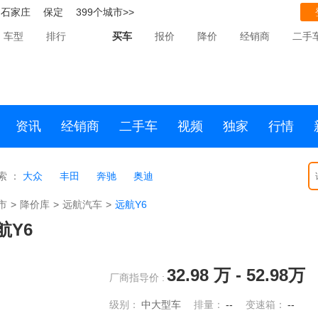
石家庄
保定
399个城市>>
车型
排行
买车
报价
降价
经销商
二手
资讯
经销商
二手车
视频
独家
行情
索 ：
大众
丰田
奔驰
奥迪
市
>
降价库
>
远航汽车
>
远航Y6
航Y6
32.98
万 -
52.98
万
厂商指导价 :
级别：
中大型车
排量：
--
变速箱：
--