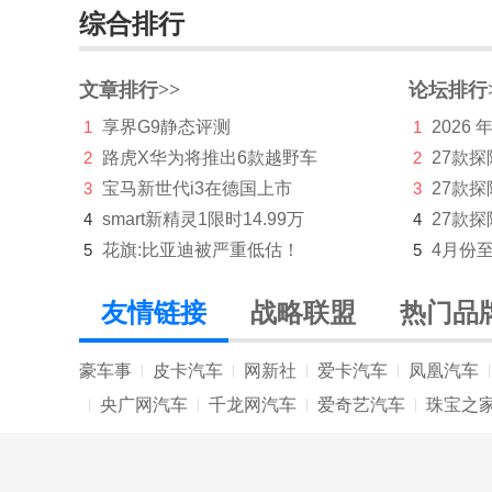
综合排行
文章排行>>
论坛排行
1
享界G9静态评测
1
2026
2
路虎X华为将推出6款越野车
2
27款
3
宝马新世代i3在德国上市
3
27款
4
smart新精灵1限时14.99万
4
27款探
5
花旗:比亚迪被严重低估！
5
4月份
友情链接
战略联盟
热门品
豪车事
皮卡汽车
网新社
爱卡汽车
凤凰汽车
|
|
|
|
|
央广网汽车
千龙网汽车
爱奇艺汽车
珠宝之
|
|
|
|