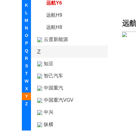
远航Y6
K
L
远航H9
M
远
远航H8
N
O
云度新能源
P
Q
Z
R
知豆
S
T
智己汽车
W
中国重汽
X
Y
中国重汽VGV
Z
中兴
纵横