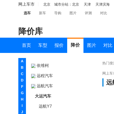
网上车市
仰望
北京
城市分站：
北京
天津
天津滨海
选车
新车
导购
图片
评测
对比
烨
奕境
降价库
英菲尼迪
降价
首页
车型
报价
图片
对比
萤火虫
英力士
A
热门搜
依维柯
B
网上车
C
远程汽车
D
远
远航汽车
F
G
大运汽车
H
I
远航Y7
J