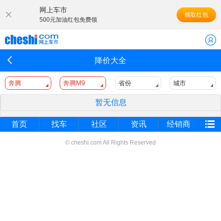
网上车市
领取红包
500元加油红包免费领
降价大全
奔腾
奔腾M9
省份
城市
暂无信息
首页
找车
社区
资讯
经销商
© cheshi.com All Rights Reserved