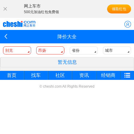
网上车市
领取红包
500元加油红包免费领
降价大全
别克
昂扬
省份
城市
暂无信息
首页
找车
社区
资讯
经销商
© cheshi.com All Rights Reserved