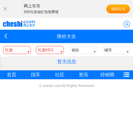
网上车市
领取红包
500元加油红包免费领
降价大全
红旗
红旗HS3
省份
城市
暂无信息
首页
找车
社区
资讯
经销商
© cheshi.com All Rights Reserved