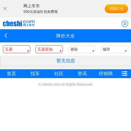
网上车市
领取红包
500元加油红包免费领
降价大全
五菱
五菱星驰
省份
城市
暂无信息
首页
找车
社区
资讯
经销商
© cheshi.com All Rights Reserved