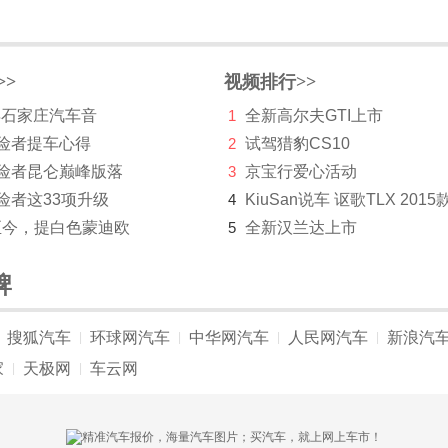
>>
视频排行>>
 年石家庄汽车音
1
全新高尔夫GTI上市
探险者提车心得
2
试驾猎豹CS10
探险者昆仑巅峰版落
3
京宝行爱心活动
险者这33项升级
4
KiuSan说车 讴歌TLX 2015
至今，提白色蒙迪欧
5
全新汉兰达上市
牌
搜狐汽车
环球网汽车
中华网汽车
人民网汽车
新浪汽
|
|
|
|
家
天极网
车云网
|
|