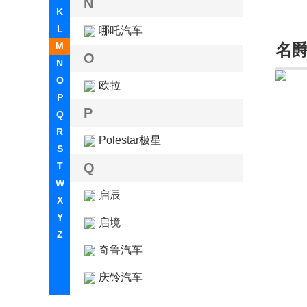
N
K
L
哪吒汽车
M
名
O
N
O
欧拉
P
P
Q
R
Polestar极星
S
T
Q
W
启辰
X
Y
启境
Z
奇鲁汽车
庆铃汽车
奇瑞