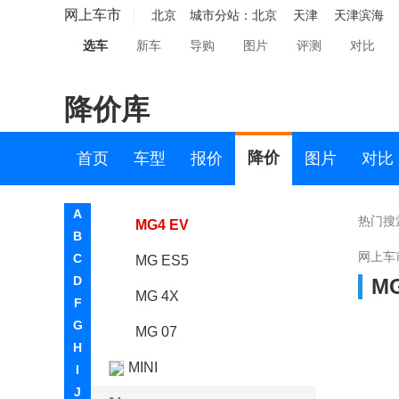
MG HS
网上车市
北京
城市分站：
北京
天津
天津滨海
选车
新车
导购
图片
评测
对比
MG领航新能源
MG领航
降价库
MG Cyberster
MG ONE
降价
首页
车型
报价
图片
对比
MG5 天蝎座
A
热门搜
MG4 EV
B
网上车
C
MG ES5
D
MG
MG 4X
F
G
MG 07
H
MINI
I
J