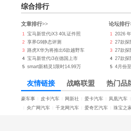
综合排行
奇瑞新能源
起亚
文章排行>>
论坛排行
R
1
宝马新世代iX3 40L证件照
1
2026
2
享界G9静态评测
2
27款
RAM
3
路虎X华为将推出6款越野车
3
27款
日产
4
宝马新世代i3在德国上市
4
27款探
5
smart新精灵1限时14.99万
5
4月份
荣威
瑞驰汽车
友情链接
战略联盟
热门品
瑞风汽车
豪车事
皮卡汽车
网新社
爱卡汽车
凤凰汽车
|
|
|
|
|
睿蓝汽车
央广网汽车
千龙网汽车
爱奇艺汽车
珠宝之
|
|
|
|
S
沙龙汽车