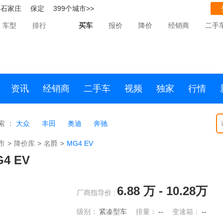
石家庄
保定
399个城市>>
车型
排行
买车
报价
降价
经销商
二手
资讯
经销商
二手车
视频
独家
行情
索 ：
大众
丰田
奥迪
奔驰
市
>
降价库
>
名爵
>
MG4 EV
4 EV
6.88
万 -
10.28
万
厂商指导价 :
级别：
紧凑型车
排量：
--
变速箱：
--