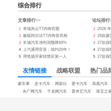
综合排行
星光730
缤果Pro
文章排行>>
论坛排行
1
奇瑞风云T7内饰官图
1
2026
星光L
2
极狐阿尔法T7内饰首亮相
2
26款蒙
五菱工业
3
长城汽车净利润预降69%
3
27款
五菱荣光新卡翼开启
4
上汽通用官宣：续约20年！
4
27款
5
用笔撬开家轿禁区第一人
5
27款探
五菱荣光小卡翼开启
五菱电卡
友情链接
战略联盟
热门品
五十铃
豪车事
皮卡汽车
网新社
爱卡汽车
凤凰汽车
|
|
|
|
|
X
央广网汽车
千龙网汽车
爱奇艺汽车
珠宝之
|
|
|
|
现代
小米汽车