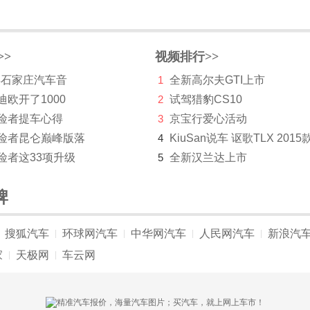
>>
视频排行>>
 年石家庄汽车音
1
全新高尔夫GTI上市
迪欧开了1000
2
试驾猎豹CS10
探险者提车心得
3
京宝行爱心活动
探险者昆仑巅峰版落
4
KiuSan说车 讴歌TLX 2015
险者这33项升级
5
全新汉兰达上市
牌
搜狐汽车
环球网汽车
中华网汽车
人民网汽车
新浪汽
|
|
|
|
家
天极网
车云网
|
|