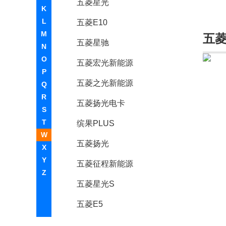
五菱星光
K
L
五菱E10
M
五
五菱星驰
N
O
五菱宏光新能源
P
五菱之光新能源
Q
R
五菱扬光电卡
S
T
缤果PLUS
W
五菱扬光
X
Y
五菱征程新能源
Z
五菱星光S
五菱E5
缤果S