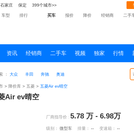
石家庄
保定
399个城市>>
车型
排行
买车
报价
降价
经销商
二手
资讯
经销商
二手车
视频
独家
行情
索 ：
大众
丰田
奔驰
奥迪
市
>
降价库
>
五菱
>
五菱Air ev晴空
菱Air ev晴空
5.78
万 -
6.98
万
厂商指导价 :
级别：
微型车
排量：
--
变速箱：
--