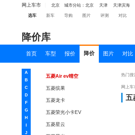
五菱荣光EV
网上车市
北京
城市分站：
北京
天津
天津滨海
选车
新车
导购
图片
评测
对比
凯捷
五菱征途
降价库
五菱星辰
五菱NanoEV
降价
首页
车型
报价
图片
对比
五菱佳辰
A
热门搜
五菱Air ev晴空
B
网上车
C
五菱缤果
D
五
五菱龙卡
F
G
五菱荣光小卡EV
H
五菱星云
I
J