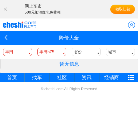
网上车市
领取红包
500元加油红包免费领
降价大全
丰田
丰田bZ5
省份
城市
暂无信息
首页
找车
社区
资讯
经销商
© cheshi.com All Rights Reserved