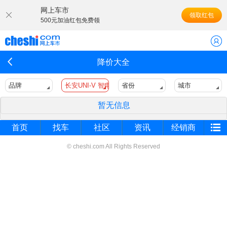
网上车市
领取红包
500元加油红包免费领
降价大全
品牌
长安UNI-V 智电iDD
省份
城市
暂无信息
首页
找车
社区
资讯
经销商
© cheshi.com All Rights Reserved