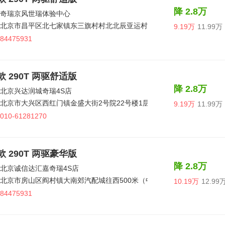
降 2.8万
奇瑞京风世瑞体验中心
北京市昌平区北七家镇东三旗村村北北辰亚运村汽车交易市场内A三区12
9.19万
11.99万
84475931
5款 290T 两驱舒适版
降 2.8万
北京兴达润城奇瑞4S店
北京市大兴区西红门镇金盛大街2号院22号楼1层101
9.19万
11.99万
010-61281270
5款 290T 两驱豪华版
降 2.8万
北京诚信达汇嘉奇瑞4S店
北京市房山区阎村镇大南郊汽配城往西500米（中石油西侧）
10.19万
12.99
84475931