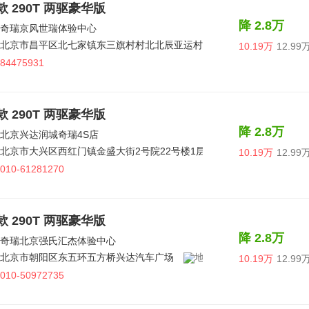
5款 290T 两驱豪华版
降 2.8万
奇瑞京风世瑞体验中心
北京市昌平区北七家镇东三旗村村北北辰亚运村汽车交易市场内A三区12
10.19万
12.99
84475931
5款 290T 两驱豪华版
降 2.8万
北京兴达润城奇瑞4S店
北京市大兴区西红门镇金盛大街2号院22号楼1层101
10.19万
12.99
010-61281270
5款 290T 两驱豪华版
降 2.8万
奇瑞北京强氏汇杰体验中心
北京市朝阳区东五环五方桥兴达汽车广场
10.19万
12.99
010-50972735