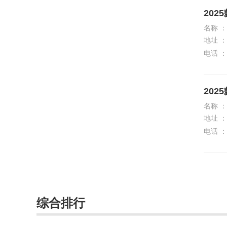
斯柯达
202
名称 ：
smart
地址 ：
SWM斯威汽车
电话 ：
T
202
坦克
名称 ：
腾势
地址 ：
电话 ：
特斯拉
W
未奥汽车
蔚来
综合排行
威麟