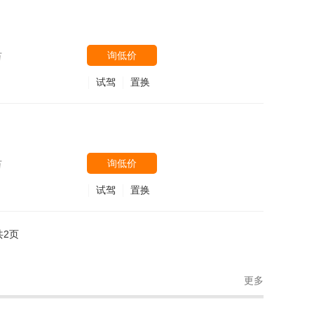
询低价
万
试驾
置换
询低价
万
试驾
置换
共2页
更多