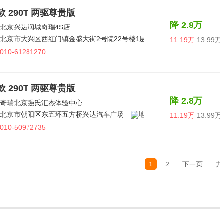
5款 290T 两驱尊贵版
降 2.8万
北京兴达润城奇瑞4S店
北京市大兴区西红门镇金盛大街2号院22号楼1层101
11.19万
13.99
010-61281270
5款 290T 两驱尊贵版
降 2.8万
奇瑞北京强氏汇杰体验中心
北京市朝阳区东五环五方桥兴达汽车广场
11.19万
13.99
010-50972735
1
2
下一页