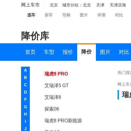
艾瑞泽5 PLUS
网上车市
北京
城市分站：
北京
天津
天津滨海
选车
新车
导购
图片
评测
对比
瑞虎8 PLUS新能源
瑞虎7 PLUS
降价库
欧萌达
瑞虎9
降价
首页
车型
报价
图片
对比
瑞虎7 PLUS新能源
A
热门搜
瑞虎8 PRO
B
网上车
C
艾瑞泽5 GT
D
瑞
艾瑞泽8
F
G
探索06
H
瑞虎8 PRO新能源
I
J