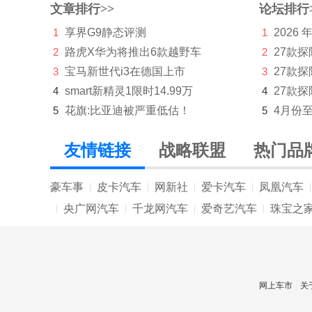
文章排行>>
论坛排行
魏牌
1
享界G9静态评测
1
2026
沃尔沃
2
路虎X华为将推出6款越野车
2
27款
五菱
3
宝马新世代i3在德国上市
3
27款
4
smart新精灵1限时14.99万
4
27款探
五十铃
5
花旗:比亚迪被严重低估！
5
4月份
X
友情链接
战略联盟
热门品
现代
小米汽车
豪车事
皮卡汽车
网新社
爱卡汽车
凤凰汽车
|
|
|
|
|
小鹏汽车
央广网汽车
千龙网汽车
爱奇艺汽车
珠宝之
|
|
|
|
星际
星途
网上车市
关
雪佛兰