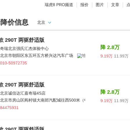
瑞虎8 PRO频道
报价
图片
文章
瑞降价信息
北京
5款 290T 两驱舒适版
降 2.8万
奇瑞北京强氏汇杰体验中心
北京市朝阳区东五环五方桥兴达汽车广场
9.19万
11.99万
010-50972735
5款 290T 两驱舒适版
降 2.8万
北京诚信达汇嘉奇瑞4S店
北京市房山区阎村镇大南郊汽配城往西500米（中石油西侧）
9.19万
11.99万
84475931
5款 290T 两驱舒适版