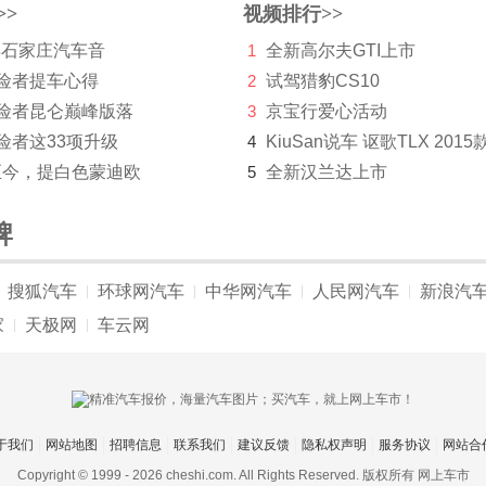
>>
视频排行>>
 年石家庄汽车音
1
全新高尔夫GTI上市
探险者提车心得
2
试驾猎豹CS10
探险者昆仑巅峰版落
3
京宝行爱心活动
险者这33项升级
4
KiuSan说车 讴歌TLX 2015
至今，提白色蒙迪欧
5
全新汉兰达上市
牌
搜狐汽车
环球网汽车
中华网汽车
人民网汽车
新浪汽
|
|
|
|
家
天极网
车云网
|
|
于我们
网站地图
招聘信息
联系我们
建议反馈
隐私权声明
服务协议
网站合
Copyright © 1999 -
2026 cheshi.com. All Rights Reserved. 版权所有 网上车市