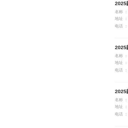
202
S
名称 ：
地址 ：
沙龙汽车
电话 ：
尚界
上汽大通MAXUS
202
深蓝
名称 ：
地址 ：
神行者
电话 ：
神州
示界
202
双龙
名称 ：
地址 ：
斯巴鲁
电话 ：
思皓