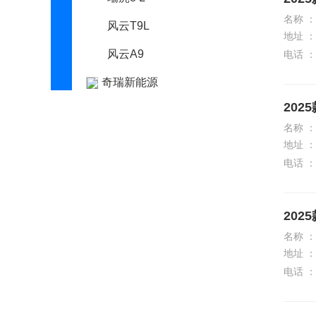
名称 ：
风云T9L
地址 ：
风云A9
电话 ：
奇瑞新能源
202
起亚
名称 ：
R
地址 ：
电话 ：
RAM
日产
202
荣威
名称 ：
瑞驰汽车
地址 ：
电话 ：
瑞风汽车
睿蓝汽车