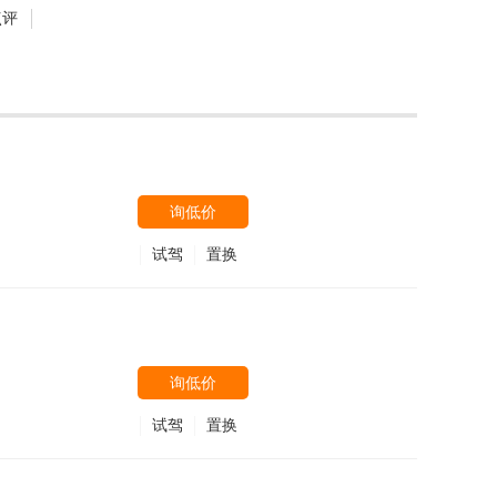
点评
询低价
试驾
置换
询低价
试驾
置换