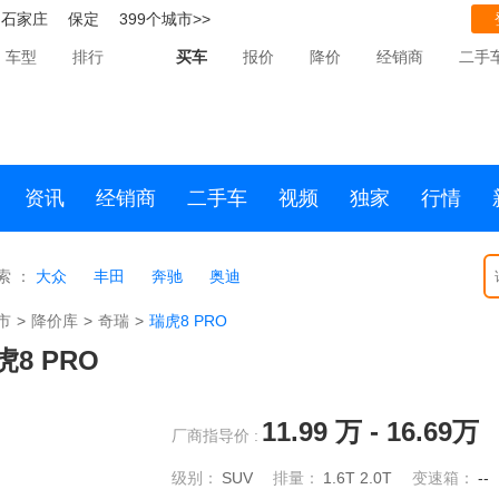
石家庄
保定
399个城市>>
车型
排行
买车
报价
降价
经销商
二手
资讯
经销商
二手车
视频
独家
行情
索 ：
大众
丰田
奔驰
奥迪
市
>
降价库
>
奇瑞
>
瑞虎8 PRO
虎8 PRO
11.99
万 -
16.69
万
厂商指导价 :
级别：
SUV
排量：
1.6T
2.0T
变速箱：
--