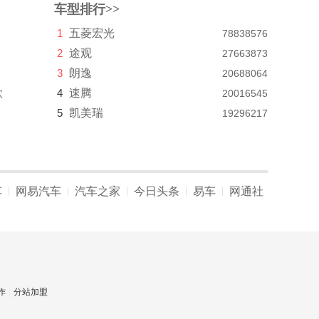
车型排行>>
1
五菱宏光
78838576
2
途观
27663873
3
朗逸
20688064
款
4
速腾
20016545
5
凯美瑞
19296217
车
网易汽车
汽车之家
今日头条
易车
网通社
|
|
|
|
|
作
分站加盟