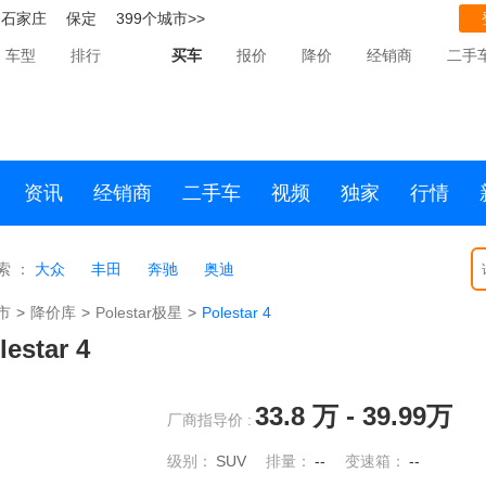
石家庄
保定
399个城市>>
车型
排行
买车
报价
降价
经销商
二手
资讯
经销商
二手车
视频
独家
行情
索 ：
大众
丰田
奔驰
奥迪
市
>
降价库
>
Polestar极星
>
Polestar 4
lestar 4
33.8
万 -
39.99
万
厂商指导价 :
级别：
SUV
排量：
--
变速箱：
--