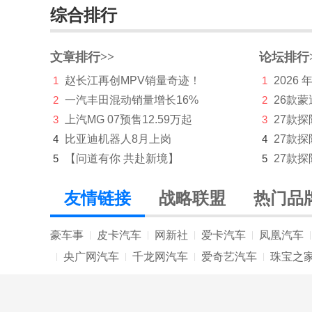
综合排行
S
沙龙汽车
文章排行>>
论坛排行
1
赵长江再创MPV销量奇迹！
1
2026
尚界
2
一汽丰田混动销量增长16%
2
26款蒙
上汽大通MAXUS
3
上汽MG 07预售12.59万起
3
27款
深蓝
4
比亚迪机器人8月上岗
4
27款
5
【问道有你 共赴新境】
5
27款探
神行者
神州
友情链接
战略联盟
热门品
示界
豪车事
皮卡汽车
网新社
爱卡汽车
凤凰汽车
|
|
|
|
|
双龙
央广网汽车
千龙网汽车
爱奇艺汽车
珠宝之
|
|
|
|
斯巴鲁
思皓