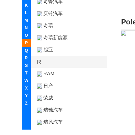
奇鲁汽车
K
L
庆铃汽车
M
Po
奇瑞
N
O
奇瑞新能源
P
起亚
Q
R
R
S
T
RAM
W
日产
X
Y
荣威
Z
瑞驰汽车
瑞风汽车
睿蓝汽车