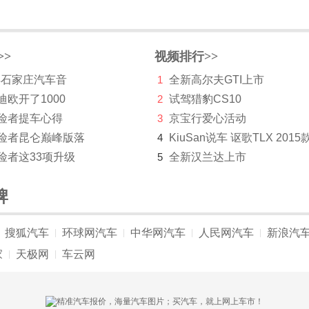
>>
视频排行>>
 年石家庄汽车音
1
全新高尔夫GTI上市
迪欧开了1000
2
试驾猎豹CS10
探险者提车心得
3
京宝行爱心活动
探险者昆仑巅峰版落
4
KiuSan说车 讴歌TLX 2015
险者这33项升级
5
全新汉兰达上市
牌
搜狐汽车
环球网汽车
中华网汽车
人民网汽车
新浪汽
|
|
|
|
家
天极网
车云网
|
|