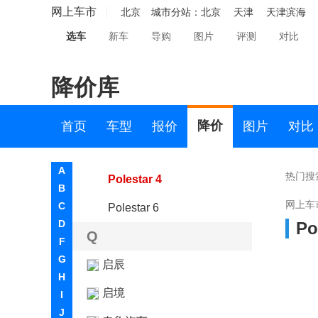
欧拉
网上车市
北京
城市分站：
北京
天津
天津滨海
P
选车
新车
导购
图片
评测
对比
Polestar极星
降价库
Polestar
Polestar 2
降价
首页
车型
报价
图片
对比
Polestar 3
A
热门搜
Polestar 4
B
网上车
C
Polestar 6
D
Po
Q
F
G
启辰
H
启境
I
J