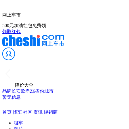
网上车市
500元加油红包免费领
领取红包
降价大全
品牌
长安欧尚Z6
省份
城市
暂无信息
首页
找车
社区
资讯
经销商
租车
图片