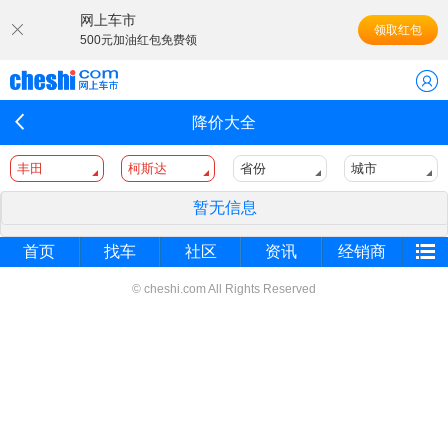
网上车市
领取红包
500元加油红包免费领
降价大全
丰田
柯斯达
省份
城市
暂无信息
首页
找车
社区
资讯
经销商
© cheshi.com All Rights Reserved