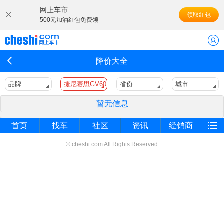
网上车市
领取红包
500元加油红包免费领
降价大全
品牌
捷尼赛思GV60
省份
城市
暂无信息
首页
找车
社区
资讯
经销商
© cheshi.com All Rights Reserved