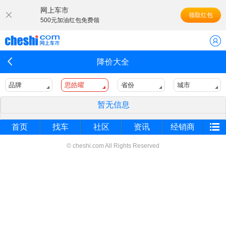
网上车市
领取红包
500元加油红包免费领
降价大全
品牌
思皓曜
省份
城市
暂无信息
首页
找车
社区
资讯
经销商
© cheshi.com All Rights Reserved