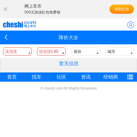
网上车市
领取红包
500元加油红包免费领
降价大全
沃尔沃
沃尔沃C40
省份
城市
暂无信息
首页
找车
社区
资讯
经销商
© cheshi.com All Rights Reserved