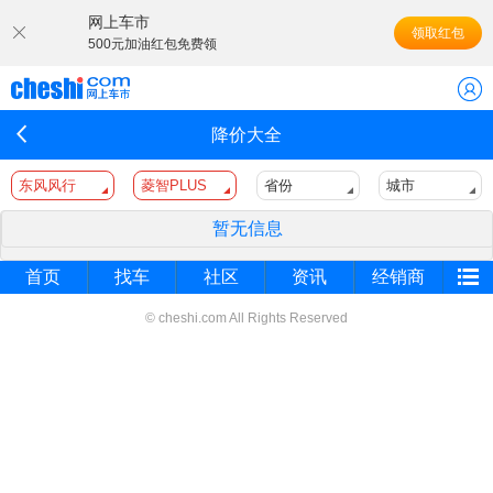
网上车市
领取红包
500元加油红包免费领
降价大全
东风风行
菱智PLUS
省份
城市
暂无信息
首页
找车
社区
资讯
经销商
© cheshi.com All Rights Reserved