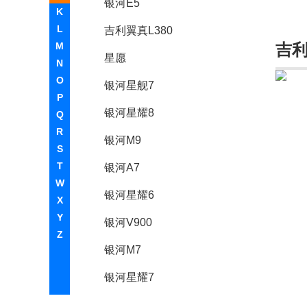
银河E5
K
L
吉利翼真L380
M
吉
星愿
N
O
银河星舰7
P
银河星耀8
Q
R
银河M9
S
T
银河A7
W
银河星耀6
X
Y
银河V900
Z
银河M7
银河星耀7
金杯