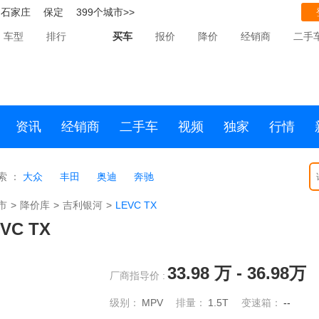
石家庄
保定
399个城市>>
车型
排行
买车
报价
降价
经销商
二手
资讯
经销商
二手车
视频
独家
行情
索 ：
大众
丰田
奥迪
奔驰
市
>
降价库
>
吉利银河
>
LEVC TX
VC TX
33.98
万 -
36.98
万
厂商指导价 :
级别：
MPV
排量：
1.5T
变速箱：
--