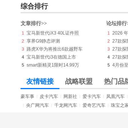
综合排行
极石
K
文章排行>>
论坛排行
1
宝马新世代iX3 40L证件照
1
2026
凯迪拉克
2
享界G9静态评测
2
27款
开瑞
3
路虎X华为将推出6款越野车
3
27款
凯翼
4
宝马新世代i3在德国上市
4
27款探
5
smart新精灵1限时14.99万
5
4月份
L
兰博基尼
友情链接
战略联盟
热门品
蓝电
豪车事
皮卡汽车
网新社
爱卡汽车
凤凰汽车
|
|
|
|
|
岚图
央广网汽车
千龙网汽车
爱奇艺汽车
珠宝之
|
|
|
|
劳斯莱斯
乐道