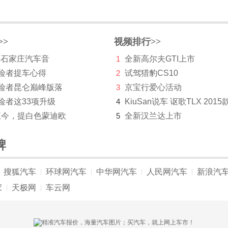
>>
视频排行>>
 年石家庄汽车音
1
全新高尔夫GTI上市
探险者提车心得
2
试驾猎豹CS10
探险者昆仑巅峰版落
3
京宝行爱心活动
险者这33项升级
4
KiuSan说车 讴歌TLX 2015
至今，提白色蒙迪欧
5
全新汉兰达上市
牌
搜狐汽车
环球网汽车
中华网汽车
人民网汽车
新浪汽
|
|
|
|
家
天极网
车云网
|
|