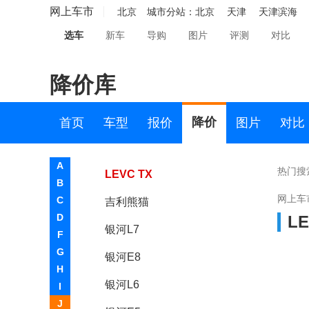
捷途
网上车市
北京
城市分站：
北京
天津
天津滨海
选车
新车
导购
图片
评测
对比
极氪
吉利
降价库
吉利几何
吉利银河
降价
首页
车型
报价
图片
对比
吉利
A
热门搜
LEVC TX
B
网上车
C
吉利熊猫
D
LE
银河L7
F
G
银河E8
H
银河L6
I
J