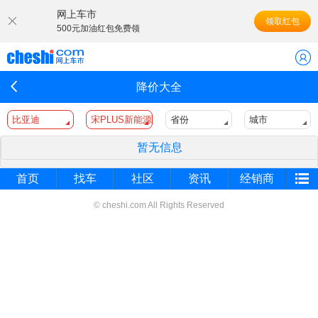
网上车市
领取红包
500元加油红包免费领
降价大全
比亚迪
宋PLUS新能源
省份
城市
暂无信息
首页
找车
社区
资讯
经销商
© cheshi.com All Rights Reserved