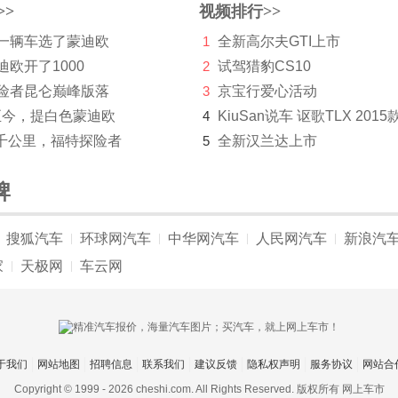
>>
视频排行>>
第一辆车选了蒙迪欧
1
全新高尔夫GTI上市
迪欧开了1000
2
试驾猎豹CS10
探险者昆仑巅峰版落
3
京宝行爱心活动
至今，提白色蒙迪欧
4
KiuSan说车 讴歌TLX 2015
千公里，福特探险者
5
全新汉兰达上市
牌
搜狐汽车
环球网汽车
中华网汽车
人民网汽车
新浪汽
|
|
|
|
家
天极网
车云网
|
|
于我们
网站地图
招聘信息
联系我们
建议反馈
隐私权声明
服务协议
网站合
Copyright © 1999 -
2026 cheshi.com. All Rights Reserved. 版权所有 网上车市