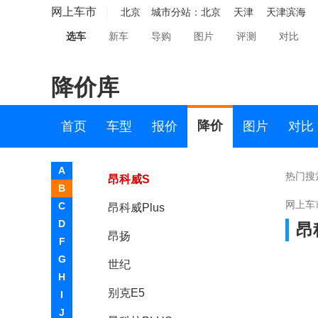
君威
网上车市
北京
城市分站：
北京
天津
天津滨海
选车
新车
导购
图片
评测
对比
君越
别克GL8
降价库
威朗Pro
微蓝6
降价
首页
车型
报价
图片
对比
昂科旗
A
热门搜
昂科威S
B
网上车
C
昂科威Plus
D
昂
昂扬
F
G
世纪
H
别克E5
I
J