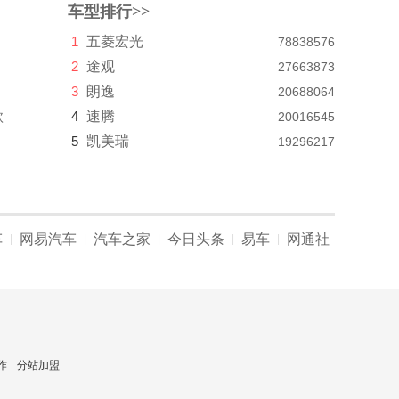
车型排行>>
1
五菱宏光
78838576
2
途观
27663873
3
朗逸
20688064
款
4
速腾
20016545
5
凯美瑞
19296217
车
网易汽车
汽车之家
今日头条
易车
网通社
|
|
|
|
|
作
分站加盟