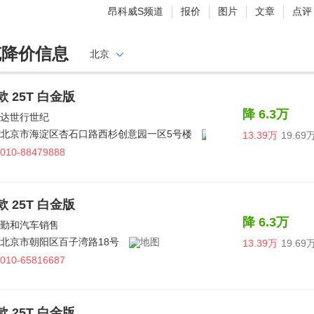
昂科威S频道
报价
图片
文章
点评
克降价信息
北京
6款 25T 白金版
降 6.3万
达世行世纪
北京市海淀区杏石口路西杉创意园一区5号楼
13.39万
19.69
010-88479888
6款 25T 白金版
降 6.3万
勤和汽车销售
北京市朝阳区百子湾路18号
13.39万
19.69
010-65816687
6款 25T 白金版