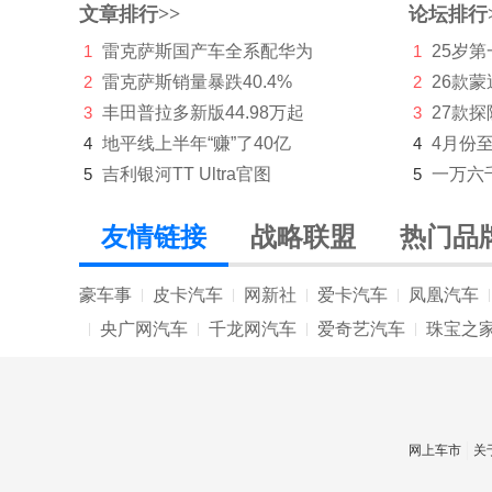
文章排行>>
论坛排行
哈弗
1
雷克萨斯国产车全系配华为
1
25岁
昊铂
2
雷克萨斯销量暴跌40.4%
2
26款蒙
合创
3
丰田普拉多新版44.98万起
3
27款
4
地平线上半年“赚”了40亿
4
4月份
恒源电动汽车
5
吉利银河TT Ultra官图
5
一万六
红旗
友情链接
战略联盟
热门品
华境
华为问界
豪车事
皮卡汽车
网新社
爱卡汽车
凤凰汽车
|
|
|
|
|
华为享界
央广网汽车
千龙网汽车
爱奇艺汽车
珠宝之
|
|
|
|
华为智界
华为尊界
I
网上车市
关