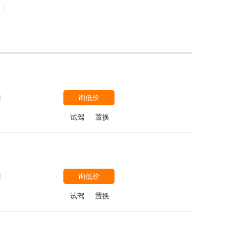
询低价
万
试驾
置换
询低价
万
试驾
置换