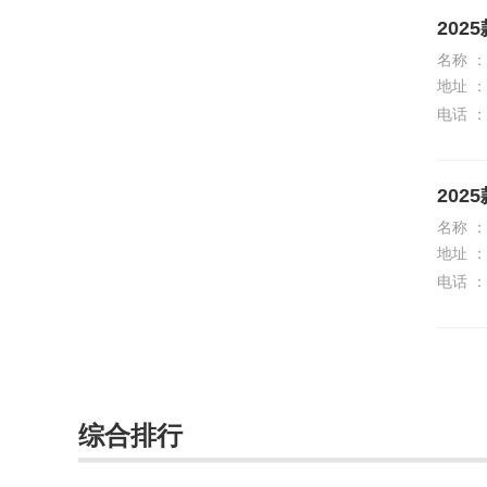
F
202
名称 ：
法拉利
地址 ：
方程豹
电话 ：
飞凡汽车
202
丰田
名称 ：
FREELANDER神行者
地址 ：
电话 ：
福特
福田
G
广汽传祺
综合排行
H