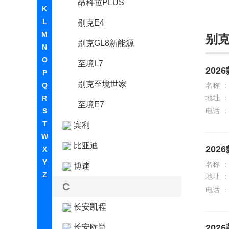
昂科拉PLUS
K
L
别克E4
M
别
别克GL8新能源
N
O
至境L7
202
P
别克至境世家
Q
名称 ：
地址 ：
R
至境E7
S
电话 ：
T
宾利
W
比亚迪
202
X
Y
名称 ：
博速
Z
地址 ：
C
电话 ：
长安凯程
长安欧尚
202