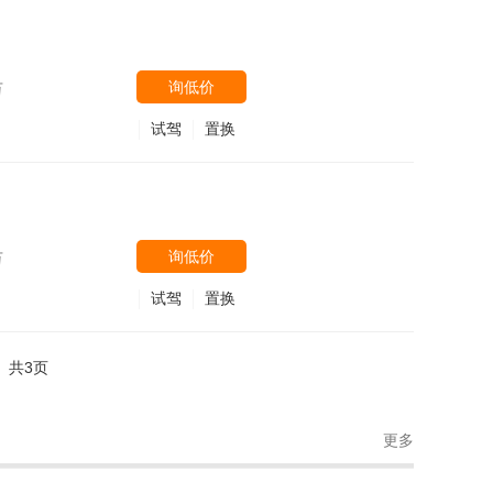
询低价
万
试驾
置换
询低价
万
试驾
置换
共3页
更多