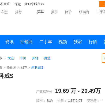
石家庄
保定
399个城市>>
车型
排行
买车
报价
降价
经销商
二手
资讯
经销商
二手车
视频
独家
行情
索 ：
大众
丰田
奔驰
奥迪
市
>
降价库
>
别克
>
昂科威S
科威S
19.69
万 -
20.49
万
厂商指导价 :
级别：
SUV
排量：
1.5T
2.0T
变速箱：
--