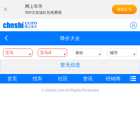
网上车市
领取红包
500元加油红包免费领
降价大全
宝马
宝马i4
省份
城市
暂无信息
首页
找车
社区
资讯
经销商
© cheshi.com All Rights Reserved