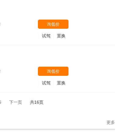
询低价
万
试驾
置换
询低价
万
试驾
置换
6
下一页
共16页
更多