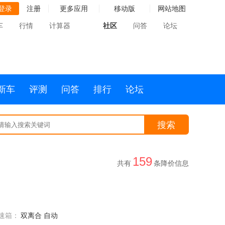
登录
注册
更多应用
移动版
网站地图
车
行情
计算器
社区
问答
论坛
新车
评测
问答
排行
论坛
搜索
159
共有
条降价信息
速箱：
双离合 自动