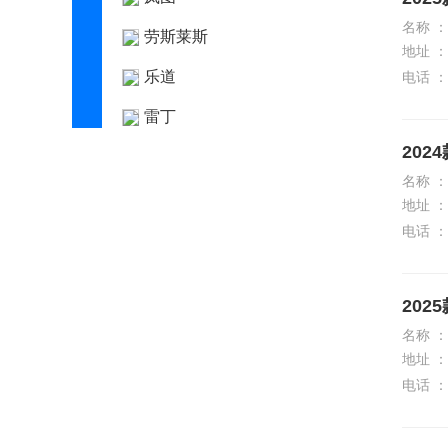
名称 ：
劳斯莱斯
地址 ：
乐道
电话 ：
雷丁
202
雷克萨斯
名称 ：
莲花跑车
地址 ：
电话 ：
LIMGENE凌际
领汇
202
领克
名称 ：
零跑汽车
地址 ：
电话 ：
灵悉
理念