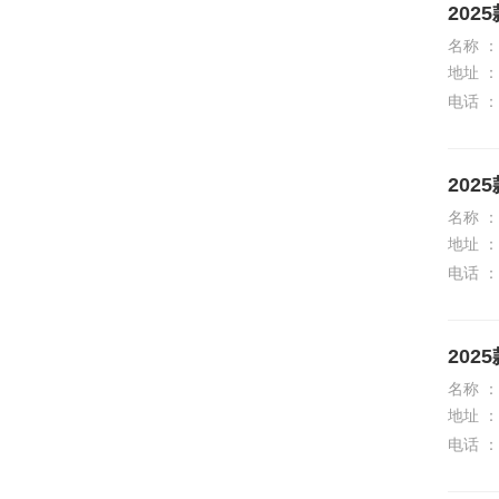
202
林肯
名称 ：
地址 ：
理想
电话 ：
路虎
LUMMA
202
M
名称 ：
地址 ：
迈凯伦
电话 ：
Mansory
玛莎拉蒂
202
马自达
名称 ：
地址 ：
猛士
电话 ：
名爵