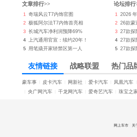
文章排行>>
论坛排行
庆铃汽车
1
奇瑞风云T7内饰官图
1
2026
奇瑞
2
极狐阿尔法T7内饰首亮相
2
26款蒙
奇瑞新能源
3
长城汽车净利润预降69%
3
27款
4
上汽通用官宣：续约20年！
4
27款
起亚
5
用笔撬开家轿禁区第一人
5
27款探
R
友情链接
战略联盟
热门品
RAM
日产
豪车事
皮卡汽车
网新社
爱卡汽车
凤凰汽车
|
|
|
|
|
荣威
央广网汽车
千龙网汽车
爱奇艺汽车
珠宝之
|
|
|
|
瑞驰汽车
瑞风汽车
网上车市
关
睿蓝汽车