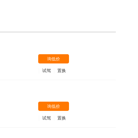
询低价
试驾
置换
询低价
试驾
置换