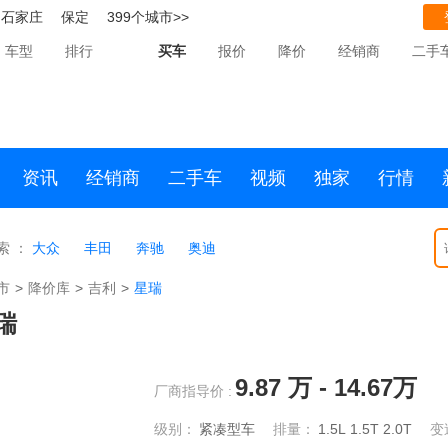
石家庄
保定
399个城市>>
车型
排行
买车
报价
降价
经销商
二手
资讯
经销商
二手车
视频
独家
行情
索 ：
大众
丰田
奔驰
奥迪
市
>
降价库
>
吉利
>
星瑞
瑞
9.87
万 -
14.67
万
厂商指导价 :
级别：
紧凑型车
排量：
1.5L
1.5T
2.0T
变