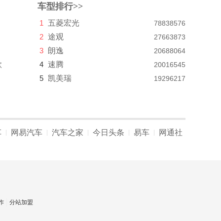
车型排行>>
1
五菱宏光
78838576
2
途观
27663873
3
朗逸
20688064
款
4
速腾
20016545
5
凯美瑞
19296217
车
网易汽车
汽车之家
今日头条
易车
网通社
|
|
|
|
|
作
分站加盟