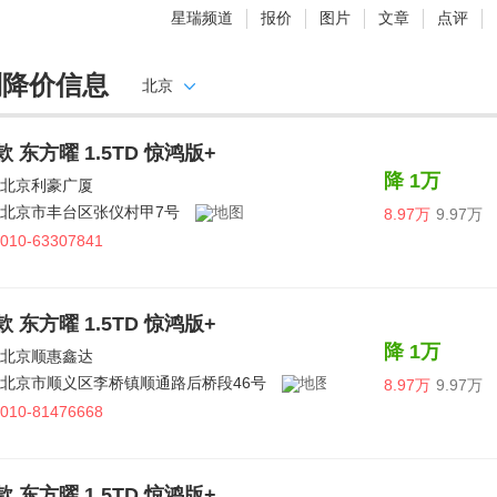
星瑞频道
报价
图片
文章
点评
利降价信息
北京
5款 东方曜 1.5TD 惊鸿版+
降 1万
北京利豪广厦
北京市丰台区张仪村甲7号
8.97万
9.97万
010-63307841
5款 东方曜 1.5TD 惊鸿版+
降 1万
北京顺惠鑫达
北京市顺义区李桥镇顺通路后桥段46号
8.97万
9.97万
010-81476668
5款 东方曜 1.5TD 惊鸿版+