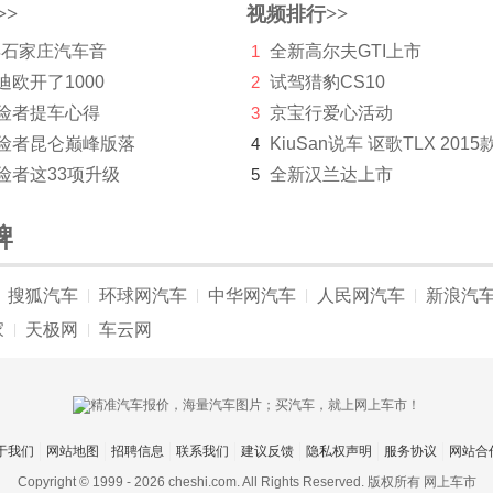
>>
视频排行>>
 年石家庄汽车音
1
全新高尔夫GTI上市
迪欧开了1000
2
试驾猎豹CS10
探险者提车心得
3
京宝行爱心活动
探险者昆仑巅峰版落
4
KiuSan说车 讴歌TLX 2015
险者这33项升级
5
全新汉兰达上市
牌
搜狐汽车
环球网汽车
中华网汽车
人民网汽车
新浪汽
|
|
|
|
家
天极网
车云网
|
|
于我们
网站地图
招聘信息
联系我们
建议反馈
隐私权声明
服务协议
网站合
Copyright © 1999 -
2026 cheshi.com. All Rights Reserved. 版权所有 网上车市