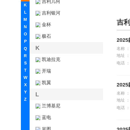
吉利几何
K
L
吉利银河
M
吉
金杯
N
O
极石
202
P
K
Q
名称 ：
地址 ：
R
凯迪拉克
S
电话 ：
T
开瑞
W
凯翼
202
X
Y
名称 ：
L
Z
地址 ：
兰博基尼
电话 ：
蓝电
岚图
202