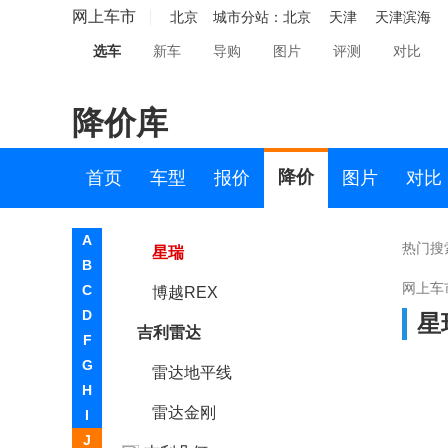
豪越L
网上车市
北京
城市分站：
北京
天津
天津滨海
选车
新车
导购
图片
评测
对比
星越L智擎
缤越L
降价库
吉利牛仔
豪越PRO
降价
首页
车型
报价
图片
对比
缤越
A
热门搜
星瑞
B
网上车
C
博越REX
D
星
吉利雷达
F
G
雷达地平线
H
雷达金刚
I
J