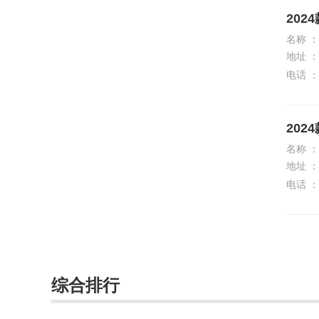
MINI
202
名称 ：
N
地址 ：
哪吒汽车
电话 ：
O
202
欧拉
名称 ：
P
地址 ：
电话 ：
Polestar极星
Q
启辰
启境
综合排行
奇鲁汽车