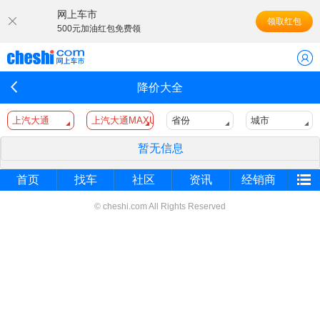
网上车市
领取红包
500元加油红包免费领
降价大全
上汽大通
上汽大通MAXUS V80新能源
省份
城市
暂无信息
首页
找车
社区
资讯
经销商
© cheshi.com All Rights Reserved