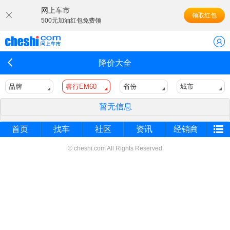
网上车市
领取红包
500元加油红包免费领
降价大全
品牌
睿行EM60
省份
城市
暂无信息
首页
找车
社区
资讯
经销商
© cheshi.com All Rights Reserved