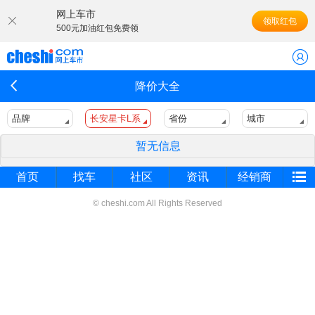
网上车市
领取红包
500元加油红包免费领
降价大全
品牌
长安星卡L系
省份
城市
暂无信息
首页
找车
社区
资讯
经销商
© cheshi.com All Rights Reserved