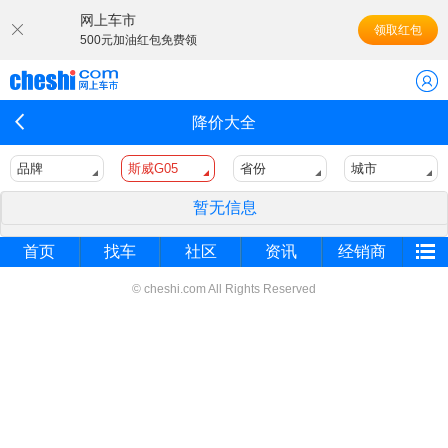
网上车市
领取红包
500元加油红包免费领
降价大全
品牌
斯威G05
省份
城市
暂无信息
首页
找车
社区
资讯
经销商
© cheshi.com All Rights Reserved