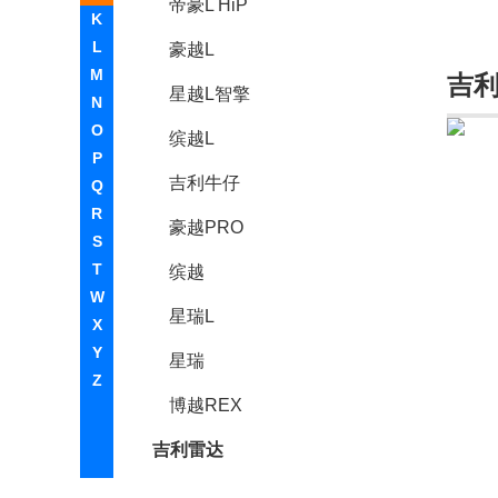
帝豪L HiP
K
L
豪越L
M
吉
星越L智擎
N
O
缤越L
P
吉利牛仔
Q
R
豪越PRO
S
T
缤越
W
星瑞L
X
Y
星瑞
Z
博越REX
吉利雷达
雷达地平线