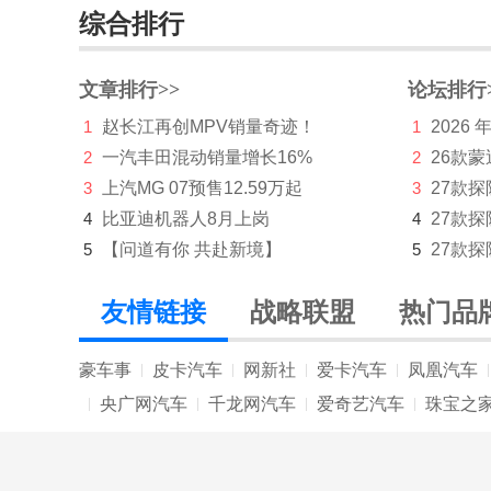
综合排行
雷达金刚
吉利几何
文章排行>>
论坛排行
1
赵长江再创MPV销量奇迹！
1
2026
吉利银河
2
一汽丰田混动销量增长16%
2
26款蒙
金杯
3
上汽MG 07预售12.59万起
3
27款
极石
4
比亚迪机器人8月上岗
4
27款
5
【问道有你 共赴新境】
5
27款探
K
凯迪拉克
友情链接
战略联盟
热门品
凯翼
豪车事
皮卡汽车
网新社
爱卡汽车
凤凰汽车
|
|
|
|
|
L
央广网汽车
千龙网汽车
爱奇艺汽车
珠宝之
|
|
|
|
兰博基尼
蓝电