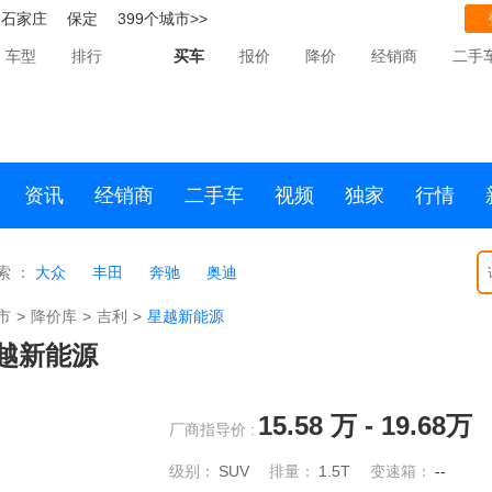
石家庄
保定
399个城市>>
车型
排行
买车
报价
降价
经销商
二手
资讯
经销商
二手车
视频
独家
行情
索 ：
大众
丰田
奔驰
奥迪
市
>
降价库
>
吉利
>
星越新能源
越新能源
15.58
万 -
19.68
万
厂商指导价 :
级别：
SUV
排量：
1.5T
变速箱：
--