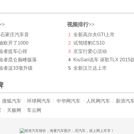
>>
视频排行>>
 年石家庄汽车音
1
全新高尔夫GTI上市
迪欧开了1000
2
试驾猎豹CS10
探险者提车心得
3
京宝行爱心活动
探险者昆仑巅峰版落
4
KiuSan说车 讴歌TLX 2015
险者这33项升级
5
全新汉兰达上市
牌
搜狐汽车
环球网汽车
中华网汽车
人民网汽车
新浪汽
|
|
|
|
家
天极网
车云网
|
|