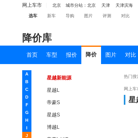
帝豪GSe
网上车市
北京
城市分站：
北京
天津
天津滨海
选车
新车
导购
图片
评测
对比
缤瑞
吉利ICON
降价库
嘉际
星越
降价
首页
车型
报价
图片
对比
嘉际新能源
A
热门搜
星越新能源
B
网上车
C
星越L
D
星
帝豪S
F
G
星越S
H
博越L
I
J