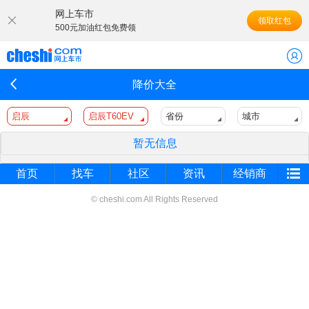
网上车市
领取红包
500元加油红包免费领
降价大全
启辰
启辰T60EV
省份
城市
暂无信息
首页
找车
社区
资讯
经销商
© cheshi.com All Rights Reserved