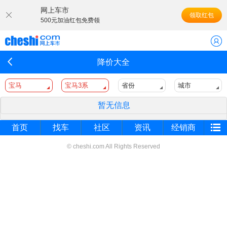
网上车市
领取红包
500元加油红包免费领
降价大全
宝马
宝马3系
省份
城市
暂无信息
首页
找车
社区
资讯
经销商
© cheshi.com All Rights Reserved