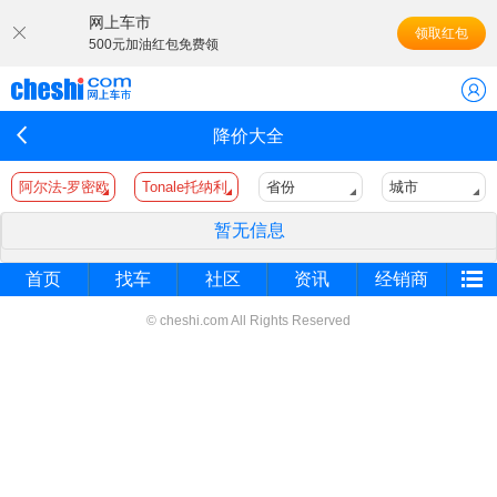
网上车市
领取红包
500元加油红包免费领
降价大全
阿尔法-罗密欧
Tonale托纳利
省份
城市
暂无信息
首页
找车
社区
资讯
经销商
© cheshi.com All Rights Reserved