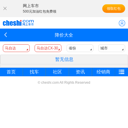
网上车市
领取红包
500元加油红包免费领
降价大全
马自达
马自达CX-30
省份
城市
暂无信息
首页
找车
社区
资讯
经销商
© cheshi.com All Rights Reserved