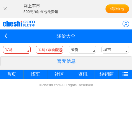
网上车市
领取红包
500元加油红包免费领
降价大全
宝马
宝马7系新能源
省份
城市
暂无信息
首页
找车
社区
资讯
经销商
© cheshi.com All Rights Reserved