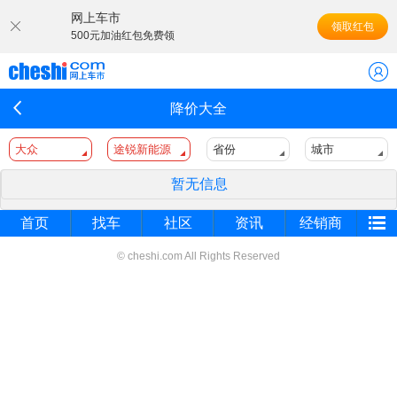
网上车市
领取红包
500元加油红包免费领
降价大全
大众
途锐新能源
省份
城市
暂无信息
首页
找车
社区
资讯
经销商
© cheshi.com All Rights Reserved