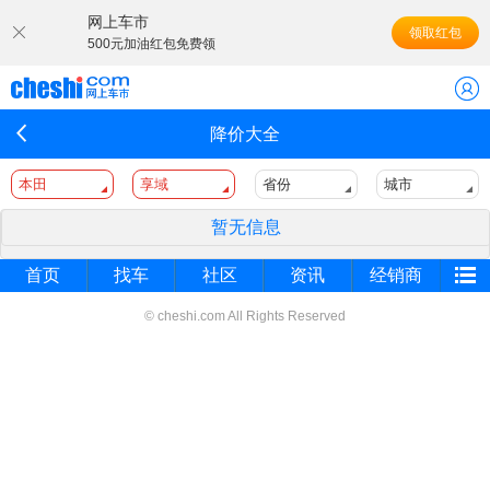
网上车市
领取红包
500元加油红包免费领
降价大全
本田
享域
省份
城市
暂无信息
首页
找车
社区
资讯
经销商
© cheshi.com All Rights Reserved