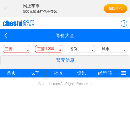
网上车市
领取红包
500元加油红包免费领
降价大全
三菱
三菱 L200
省份
城市
暂无信息
首页
找车
社区
资讯
经销商
© cheshi.com All Rights Reserved