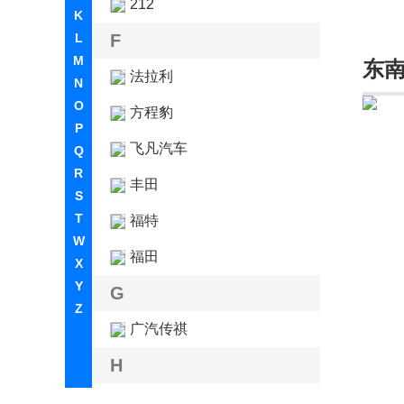
212
K
L
F
M
东
法拉利
N
O
方程豹
P
飞凡汽车
Q
R
丰田
S
T
福特
W
福田
X
Y
G
Z
广汽传祺
H
哈弗