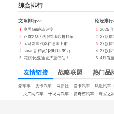
综合排行
海马
昊铂
文章排行>>
论坛排行
1
享界G9静态评测
1
2026
合创
2
路虎X华为将推出6款越野车
2
27款
恒源电动汽车
3
宝马新世代i3在德国上市
3
27款
红旗
4
smart新精灵1限时14.99万
4
27款探
5
花旗:比亚迪被严重低估！
5
4月份
宏瑞汽车
华晨新日
友情链接
战略联盟
热门品
华境
豪车事
皮卡汽车
网新社
爱卡汽车
凤凰汽车
|
|
|
|
|
华为问界
央广网汽车
千龙网汽车
爱奇艺汽车
珠宝之
|
|
|
|
华为享界
华为智界