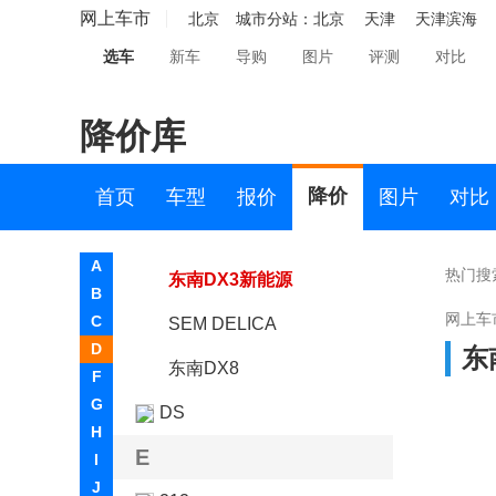
东风纳米
网上车市
北京
城市分站：
北京
天津
天津滨海
选车
新车
导购
图片
评测
对比
东风瑞泰特
东风小康
降价库
东风奕派
东南
降价
首页
车型
报价
图片
对比
东南汽车
A
热门搜
东南DX3新能源
B
网上车
C
SEM DELICA
D
东
东南DX8
F
G
DS
H
E
I
J