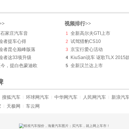
>>
视频排行>>
 年石家庄汽车音
1
全新高尔夫GTI上市
探险者提车心得
2
试驾猎豹CS10
探险者昆仑巅峰版落
3
京宝行爱心活动
险者这33项升级
4
KiuSan说车 讴歌TLX 2015
至今，提白色蒙迪欧
5
全新汉兰达上市
牌
搜狐汽车
环球网汽车
中华网汽车
人民网汽车
新浪汽
|
|
|
|
家
天极网
车云网
|
|