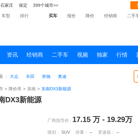
石家庄
保定
399个城市>>
车型
排行
买车
报价
降价
经销商
二手
资讯
经销商
二手车
视频
独家
行情
索 ：
大众
丰田
奔驰
奥迪
市
>
降价库
>
东南
>
东南DX3新能源
南DX3新能源
17.15
万 -
19.29
万
厂商指导价 :
级别：
SUV
排量：
--
变速箱：
--