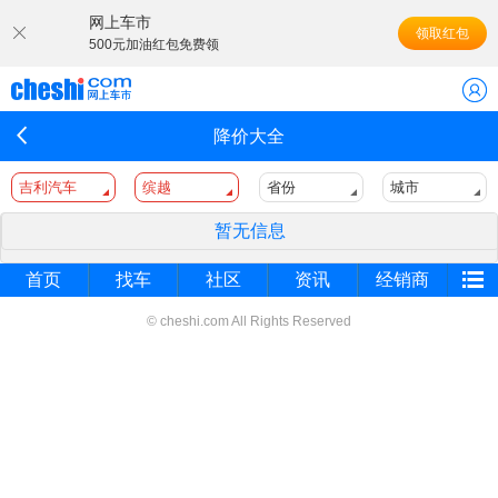
网上车市
领取红包
500元加油红包免费领
降价大全
吉利汽车
缤越
省份
城市
暂无信息
首页
找车
社区
资讯
经销商
© cheshi.com All Rights Reserved