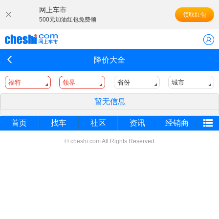
网上车市
领取红包
500元加油红包免费领
降价大全
福特
领界
省份
城市
暂无信息
首页
找车
社区
资讯
经销商
© cheshi.com All Rights Reserved