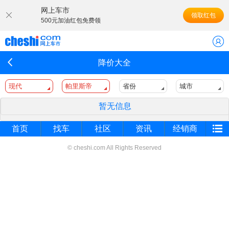
网上车市
领取红包
500元加油红包免费领
降价大全
现代
帕里斯帝
省份
城市
暂无信息
首页
找车
社区
资讯
经销商
© cheshi.com All Rights Reserved