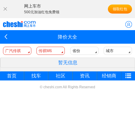
网上车市
领取红包
500元加油红包免费领
降价大全
广汽传祺
传祺M6
省份
城市
暂无信息
首页
找车
社区
资讯
经销商
© cheshi.com All Rights Reserved