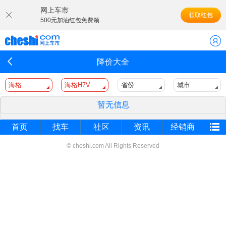
网上车市
领取红包
500元加油红包免费领
降价大全
海格
海格H7V
省份
城市
暂无信息
首页
找车
社区
资讯
经销商
© cheshi.com All Rights Reserved