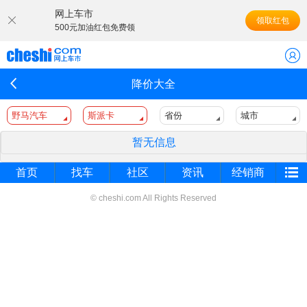
网上车市
领取红包
500元加油红包免费领
降价大全
野马汽车
斯派卡
省份
城市
暂无信息
首页
找车
社区
资讯
经销商
© cheshi.com All Rights Reserved