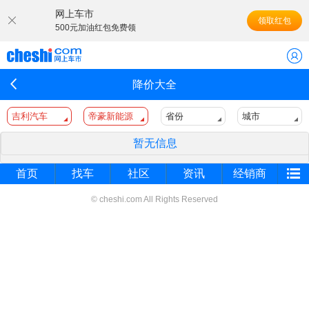
网上车市
领取红包
500元加油红包免费领
降价大全
吉利汽车
帝豪新能源
省份
城市
暂无信息
首页
找车
社区
资讯
经销商
© cheshi.com All Rights Reserved