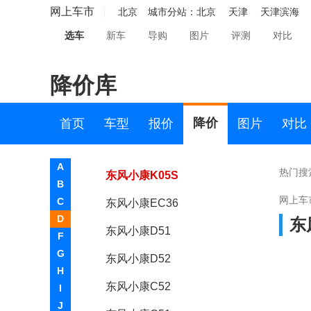
东风小康K01
网上车市
北京
城市分站：
北京
天津
天津滨海
选车
新车
导购
图片
评测
对比
东风小康K02
东风小康C31
降价库
东风小康K07S
东风小康C36
降价
首页
车型
报价
图片
对比
东风小康C32
A
热门搜
东风小康K05S
B
网上车
C
东风小康EC36
D
东
东风小康D51
F
G
东风小康D52
H
东风小康C52
I
J