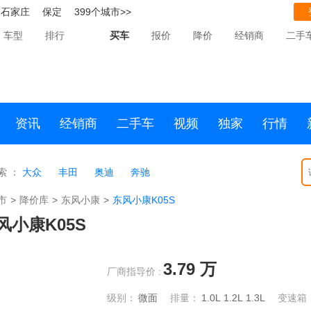
石家庄
保定
399个城市>>
车型
排行
买车
报价
降价
经销商
二手
资讯
经销商
二手车
视频
独家
行情
索 ：
大众
丰田
奥迪
奔驰
市
>
降价库
>
东风小康
>
东风小康K05S
风小康K05S
3.79
万
厂商指导价 :
级别：
微面
排量：
1.0L
1.2L
1.3L
变速箱