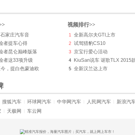
>>
视频排行>>
 年石家庄汽车音
1
全新高尔夫GTI上市
探险者提车心得
2
试驾猎豹CS10
探险者昆仑巅峰版落
3
京宝行爱心活动
险者这33项升级
4
KiuSan说车 讴歌TLX 2015
至今，提白色蒙迪欧
5
全新汉兰达上市
牌
搜狐汽车
环球网汽车
中华网汽车
人民网汽车
新浪汽
|
|
|
|
家
天极网
车云网
|
|