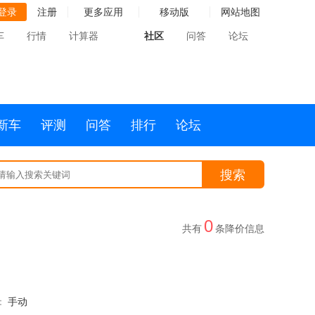
登录
注册
更多应用
移动版
网站地图
车
行情
计算器
社区
问答
论坛
新车
评测
问答
排行
论坛
搜索
0
共有
条降价信息
：
手动