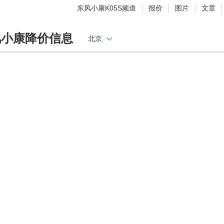
东风小康K05S频道
报价
图片
文章
风小康降价信息
北京