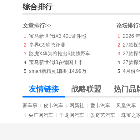
综合排行
东南
DS
文章排行>>
论坛排行
E
1
宝马新世代iX3 40L证件照
1
2026
2
享界G9静态评测
2
27款
212
3
路虎X华为将推出6款越野车
3
27款
F
4
宝马新世代i3在德国上市
4
27款探
5
smart新精灵1限时14.99万
5
4月份
法拉利
方程豹
友情链接
战略联盟
热门品
飞凡汽车
豪车事
皮卡汽车
网新社
爱卡汽车
凤凰汽车
|
|
|
|
|
丰田
央广网汽车
千龙网汽车
爱奇艺汽车
珠宝之
|
|
|
|
福特
福田